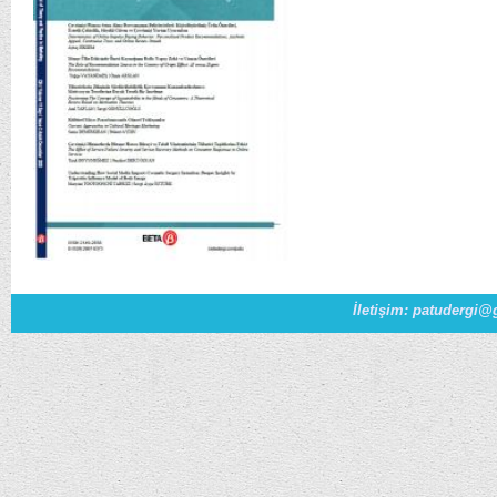
İletişim: patudergi@