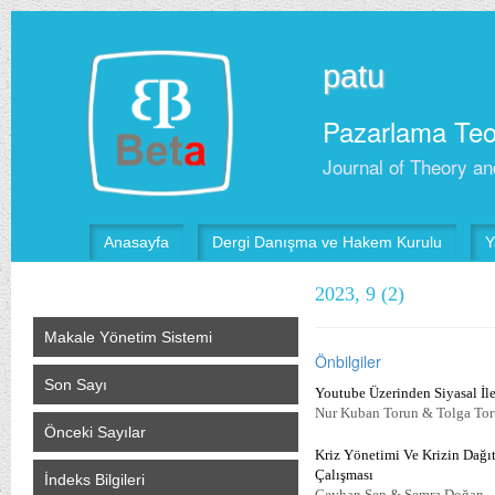
patu
Pazarlama Teor
Journal of Theory an
Anasayfa
Dergi Danışma ve Hakem Kurulu
Y
2023, 9 (2)
Makale Yönetim Sistemi
Önbilgiler
Son Sayı
Youtube Üzerinden Siyasal İl
Nur Kuban Torun & Tolga To
Önceki Sayılar
Kriz Yönetimi Ve Krizin Dağıt
Çalışması
İndeks Bilgileri
Ceyhan Şen & Semra Doğan