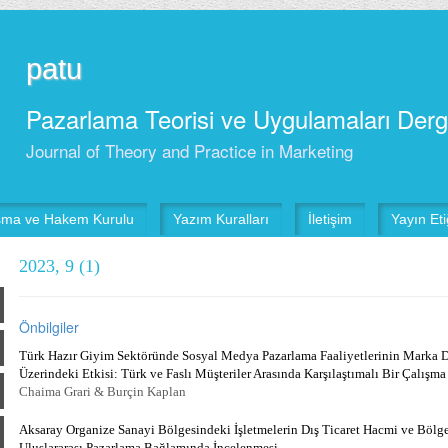
patu
Pazarlama Teorisi ve Uygulamaları Derg
Journal of Theory and Practice in Marketing
şma ve Hakem Kurulu
Yazım Kuralları
İletişim
Yayın Etiğ
2023, 9 (1)
Önbilgiler
Türk Hazır Giyim Sektöründe Sosyal Medya Pazarlama Faaliyetlerinin Marka D
Üzerindeki Etkisi: Türk ve Faslı Müşteriler Arasında Karşılaştımalı Bir Çalışma
Chaima Grari & Burçin Kaplan
Aksaray Organize Sanayi Bölgesindeki İşletmelerin Dış Ticaret Hacmi ve Bölg
Uluslararası Pazarlama Bağlamında İncelenmesi