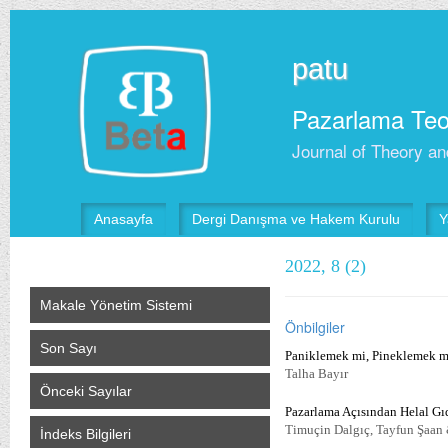
patu
Pazarlama Teor
Journal of Theory an
Anasayfa
Dergi Danışma ve Hakem Kurulu
Y
2022, 8 (2)
Makale Yönetim Sistemi
Önbilgiler
Son Sayı
Paniklemek mi, Pineklemek mi
Talha Bayır
Önceki Sayılar
Pazarlama Açısından Helal Gıd
Timuçin Dalgıç, Tayfun Şaan
İndeks Bilgileri