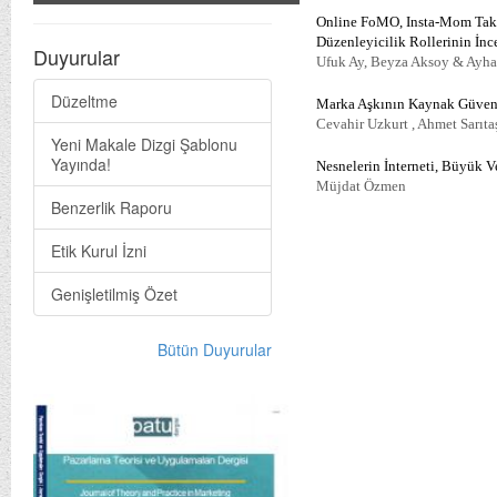
Online FoMO, Insta-Mom Takib
Düzenleyicilik Rollerinin İn
Duyurular
Ufuk Ay, Beyza Aksoy & Ayha
Düzeltme
Marka Aşkının Kaynak Güvenili
Cevahir Uzkurt , Ahmet Sarıt
Yeni Makale Dizgi Şablonu
Yayında!
Nesnelerin İnterneti, Büyük Ve
Müjdat Özmen
Benzerlik Raporu
Etik Kurul İzni
Genişletilmiş Özet
Bütün Duyurular