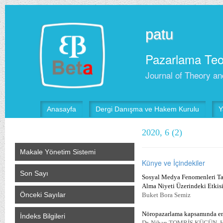
patu
Pazarlama Teor
Journal of Theory an
Anasayfa
Dergi Danışma ve Hakem Kurulu
Y
2020, 6 (2)
Makale Yönetim Sistemi
Künye ve İçindekiler
Son Sayı
Sosyal Medya Fenomenleri Tar
Alma Niyeti Üzerindeki Etkis
Önceki Sayılar
Buket Bora Semiz
Nöropazarlama kapsamında ent
İndeks Bilgileri
Dr. Nihan TOMRİS KÜÇÜN,